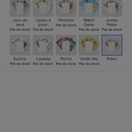
Jeux de
Cartes à
Pinochle
Match
Jumbo
tarot
jouer
Game
Poker
Pas de stock
espagnoles
Pas de stock
Pas de stock
Pas de stock
Pas de stock
Euchre
Canasta
Pêche
Vieille fille
Poker
Pas de stock
Pas de stock
Pas de stock
Pas de stock