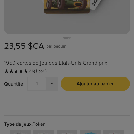
23,55 $CA
par paquet
1959 cartes de jeu des Etats-Unis Grand prix
(
16
)
 | 
par }
4.9 sur 5 étoiles
16 Nombres de Commentaires
Quantité :
1
paquet de cartes à jouer
Ajouter au panier
Déroulez pour sélectionner Quantité. La sélection
Type de jeux
:
Poker