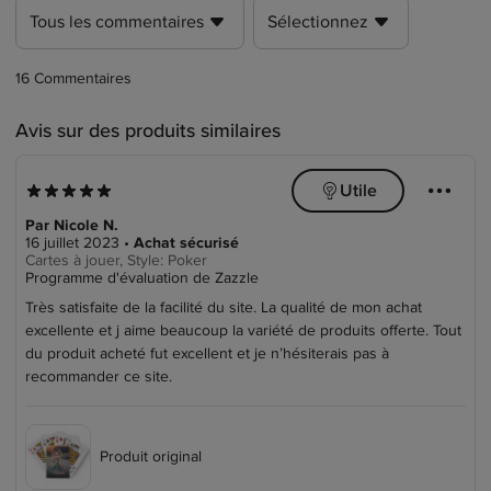
Tous les commentaires
Sélectionnez
16 Commentaires
Avis sur des produits similaires
쏄
쒖
Utile
5.0 sur 5 étoiles
5 sur 5 étoiles
Par Nicole N.
16 juillet 2023
•
Achat sécurisé
Cartes à jouer, Style: Poker
Programme d'évaluation de Zazzle
Très satisfaite de la facilité du site. La qualité de mon achat
excellente et j aime beaucoup la variété de produits offerte. Tout
du produit acheté fut excellent et je n’hésiterais pas à
recommander ce site.
Produit original