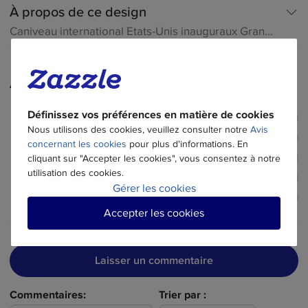
À propos de ce design
썖
Caniveau international Etats-Unis inauguraux Grand prix 
Avis des clients
썕
Définissez vos préférences en matière de cookies
5
Nous utilisons des cookies, veuillez consulter notre
Avis
15 avis au total avec 5 étoiles
4
4.9
concernant les cookies
pour plus d'informations. En
1 avis au total avec 4 étoiles
3
cliquant sur "Accepter les cookies", vous consentez à notre
4.9 sur 5 étoiles
utilisation des cookies.
(
16
)
0 avis au total avec 3 étoiles
2
Gérer les cookies
16 Nombres de Commentaires
0 avis au total avec 2 étoiles
1
Accepter les cookies
0 avis au total avec 1 étoiles
Laisser un commentaire
Commentaires:
Trier par :