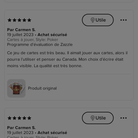
쏄
쒖
Utile
5.0 sur 5 étoiles
5 sur 5 étoiles
Par Carmen S.
19 juillet 2023
•
Achat sécurisé
Cartes à jouer, Style: Poker
Programme d'évaluation de Zazzle
Ce jeu de cartes est très beau. Il aimait jouer aux cartes, alors il
pourra l’utiliser et penser au Canada. Mon choix d’écrire était
moins visible. La qualité est très bonne.
Produit original
쏄
쒖
Utile
5.0 sur 5 étoiles
5 sur 5 étoiles
Par Carmen S.
19 juillet 2023
•
Achat sécurisé
Cartes à jouer, Style: Poker