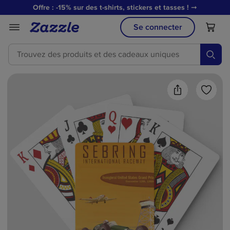
Offre : -15% sur des t-shirts, stickers et tasses !
➞
Se connecter